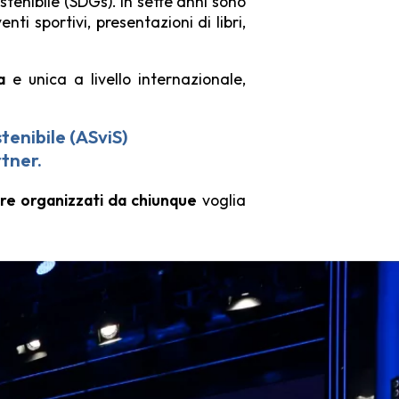
ostenibile (SDGs). In sette anni sono
ti sportivi, presentazioni di libri,
a
e unica a livello internazionale,
tenibile (ASviS)
tner
.
ere organizzati da chiunque
voglia