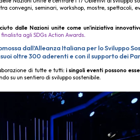
delle Nazioni Unite e centrare i 17 Obiettivi di sviluppo s
 tra convegni, seminari, workshop, mostre, spettacoli, even
.
ciuto dalle Nazioni unite come un'iniziativa innovativ
e
finalista agli SDGs Action Awards.
romossa dall’
Alleanza Italiana per lo Sviluppo Sos
 suoi oltre
300 aderenti
e con il supporto dei
Par
aborazione di tutte e tutti:
i singoli eventi possono ess
ondo su un sentiero di sviluppo sostenibile.