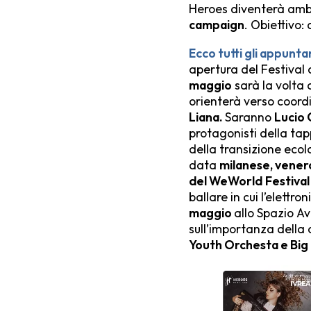
Heroes diventerà amb
campaign
. Obiettivo:
Ecco tutti gli appunt
apertura del Festival 
maggio
sarà la volta 
orienterà verso coordin
Liana.
Saranno
Lucio 
protagonisti della ta
della transizione ecol
data
milanese, vener
del WeWorld
Festival
ballare in cui l’elett
maggio
allo Spazio 
sull’importanza della 
Youth Orchesta e Bi