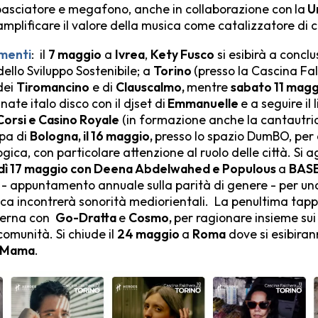
asciatore e megafono, anche in collaborazione con
la
U
 amplificare il valore della musica come catalizzatore d
amenti
: il
7 maggio
a
Ivrea
,
Kety Fusco
si esibirà a conclu
dello Sviluppo Sostenibile; a
Torino
(presso la Cascina Fa
dei
Tiromancino
e di
Clauscalmo,
mentre
sabato 11 mag
ate italo disco con il djset di
Emmanuelle
e a seguire il 
Corsi e Casino Royale
(in formazione anche la cantautri
ppa di
Bologna, il 16 maggio,
presso lo spazio DumBO, per 
ogica, con particolare attenzione al ruolo delle città. Si
dì 17 maggio con
Deena
Abdelwahed
e
Populous
a
BASE
- appuntamento annuale sulla parità di genere - per un
ronica incontrerà sonorità mediorientali. La penultima tap
Averna con
Go-Dratta
e
Cosmo,
per ragionare insieme sui 
comunità. Si chiude il
24 maggio
a
Roma
dove si esibiran
g Mama
.