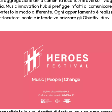
 di aggregazione della comunità locale. Attraverso il viag
lia, Music innovation hub si prefigge infatti di comunicar
 contesto in modo differente. Ogni appuntamento è realiz
rlocutore locale e intende valorizzare gli Obiettivi di svi
consolidato la sua identità di festival musicale mainstr