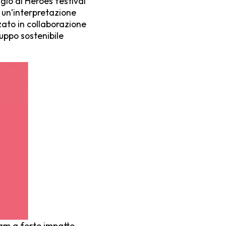
gio di Heroes festival
e un’interpretazione
zato in collaborazione
luppo sostenibile
eam a forte impatto