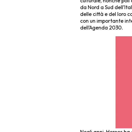
culturale, nonché poli
da Nord a Sud dell’Ita
delle città e del loro
con un importante inte
dell’Agenda 2030.
Negli anni, Heroes ha 