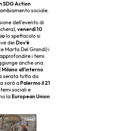
n SDG Action
i cambiamento sociale.
sione dell'evento di
lchera),
venerdì 10
gio
lo spettacolo
si
live dei
Dov’è
ce Marta Del Grandi)
i
approfondire i temi
 aggiunge anche una
 Milano
all’interno
a serata tutta da
pa sarà a
Palermo il 21
temi sociali e
no la
European Union